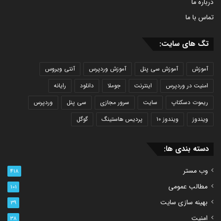
درباره ما
تماس با ما
تگ های سایت:
آموزش
آموزش سی پنل
آموزش وردپرس
آنتی ویروس
امنیت در وردپرس
اینترنت
جوملا
دانلود
رایانه
ریموت دسکتاپ
سایت
سرور مجازی
سی پنل
وردپرس
ویندوز
ویندوز ۱۰
پردیس هاستینگ
گوگل
دسته بندی ها:
وب مستر
418
مطالب عمومی
101
بهینه سازی سایت
39
امنیت
38