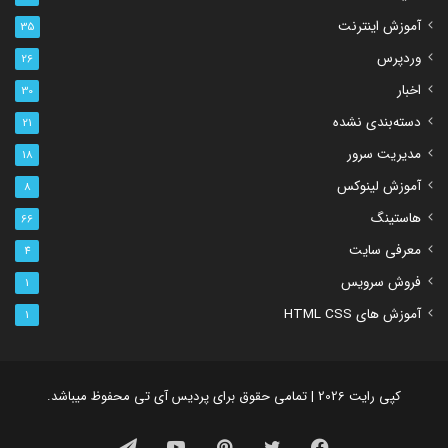
آموزش اینترنت
35
وردپرس
26
اخبار
30
دسته‌بندی نشده
21
مدیریت سرور
18
آموزش لینوکس
8
هاستینگ
66
معرفی سایت
4
فروش سرویس
1
آموزش های HTML CSS
1
کپی رایت 2026 | تمامی حقوق برای پردیس آی تی محفوظ میباشد.
فیس
توییتر
‫پین‌ترست
یوتیوب
تلگرام