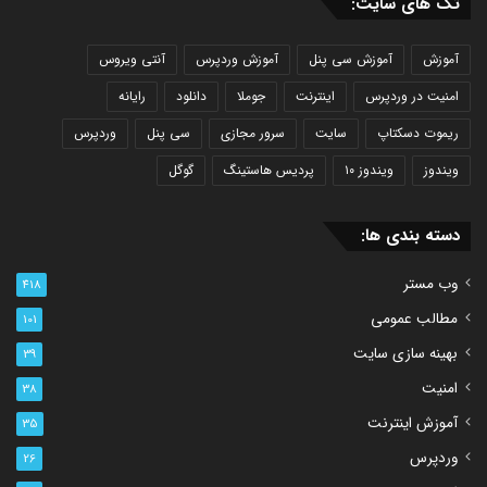
تگ های سایت:
آموزش
آموزش سی پنل
آموزش وردپرس
آنتی ویروس
امنیت در وردپرس
اینترنت
جوملا
دانلود
رایانه
ریموت دسکتاپ
سایت
سرور مجازی
سی پنل
وردپرس
ویندوز
ویندوز ۱۰
پردیس هاستینگ
گوگل
دسته بندی ها:
وب مستر
418
مطالب عمومی
101
بهینه سازی سایت
39
امنیت
38
آموزش اینترنت
35
وردپرس
26