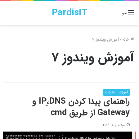
PardisIT
منو
خانه
/
آموزش ویندوز 7
آموزش ویندوز 7
آموزش اینترنت
راهنمای پیدا کردن IP،ِDNS و
Gateway از طریق cmd
سپتامبر 8, 2014