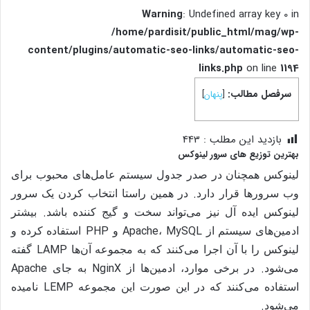
Warning
: Undefined array key 0 in
/home/pardisit/public_html/mag/wp-
content/plugins/automatic-seo-links/automatic-seo-
links.php
on line
1194
سرفصل مطالب:
[
پنهان
]
بازدید این مطلب :
443
بهترین توزیع های سرور لینوکس
لینوکس همچنان در صدر جدول سیستم عامل‌های محبوب برای
.
وب سرورها قرار دارد
در همین راستا انتخاب کردن یک سرور
.
لینوکس ایده آل نیز می‌تواند سخت و گیج کننده باشد
بیشتر
PHP
Apache
MySQL
ادمین‌های سیستم از
،
و
استفاده کرده و
LAMP
لینوکس را با
آن اجرا می‌کنند که به مجموعه آن‌ها
گفته
Apache
NginX
.
می‌شود
در برخی موارد، ادمین‌ها از
به جای
LEMP
استفاده می‌کنند که در این صورت این مجموعه
نامیده
.
می‌شود