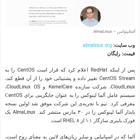
آلمالینوکس – AlmaLinux
almalinux.org
:
وب سایت
:
قیمت
رایگان
CentOS
RedHat
پس از اینکه
اعلام کرد که قرار است
را به
CentOS Stream
تغییر داده و پشتیبانی خود را از آن قطع کند،
CloudLinux OS
KernelCare
CloudLinux
، شرکت سازنده
و
،
entOS
سیستم عامل آلما لینوکس را به عنوان جایگزینی برای C
.
معرفی کرد
تیم با تجربه‌ی این شرکت موفق شد اولین نسخه
. AlmaLinux
پایدار آلما لینوکس را در
۳۰
مارس منتشر کند
یک
.
RHEL
:
فورک باینری سازگار
۱
۱
از
۸
است
آلما که در اسپانیایی و سایر زبان‌های لاتین به معنای روح است،