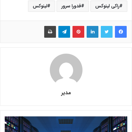
راکی لینوکس
فدورا سرور
لینوکس
فیس بوک
توییتر
لینکدین
‫پین‌ترست
تلگرام
چاپ
مدیر