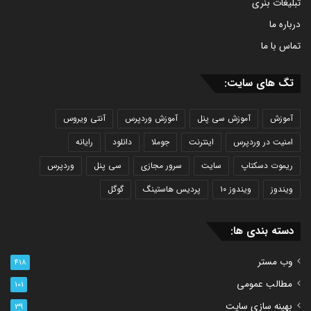
تبلیغات بنری
درباره ما
تماس با ما
تگ های سایت:
آموزش
آموزش سی پنل
آموزش وردپرس
آنتی ویروس
امنیت در وردپرس
اینترنت
جوملا
دانلود
رایانه
ریموت دسکتاپ
سایت
سرور مجازی
سی پنل
وردپرس
ویندوز
ویندوز ۱۰
پردیس هاستینگ
گوگل
دسته بندی ها:
وب مستر
418
مطالب عمومی
101
بهینه سازی سایت
39