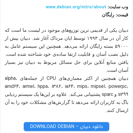
:
www.debian.org/intro/about
وب سایت
:
قیمت
رایگان
دبیان یکی از قدیمی ترین توزیع‌های موجود در لیست ما است که
.
کار آن در سال
۱۹۹۳
توسط ایان مرداک آغاز شد
دبیان بیش از
.
۵۹۰۰۰
بسته رایگان ارائه می‌دهد
همچنین این سیستم عامل به
.
دلیل نصب آسان و قابلیت ارتقا ساده‌ی خود شناخته شده است
یافتن منابع آنلاین برای حل مسائل مربوط به دبیان نیز بسیار
.
آسان است
alpha
CPU
دبیان همچنین از اکثر معماری‌های
از جمله‌های
،
amd64
armel
hppa
i386
ia64
mips
mipsel
powerpc
،
،
،
،
،
،
،
،
.
sparc
s399
و
پشتیبانی می‌کند
علاوه بر این‌ها یک سیستم ردیابی
باگ به کاربران ارائه می‌دهد تا گزارش‌های مشکلات خود را به آن
.
ارسال کنند
دانلود دبیان – DOWNLOAD DEBIAN