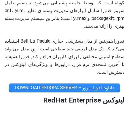
.
کوتاه است که توسط جامعه پشتیبانی می‌شود
سیستم عامل
dnf
yum
سرور فدورا شامل ابزارهای مدیریت بسته‌ای نظیر
،
،
yumex
packagekit
rpm
،
و
است؛ بنابراین سیستم مدیریت بسته
.
بهتری را ارائه می‌دهد
Bell-La Padula
فدورا همچنین از مدل دسترسی اجباری
استفاده
.
می‌کند که یک مدل امنیتی چند سطحی است
این مدل می‌تواند
.
سطوح امنیتی مختلفی را برای کاربران فراهم کند
فدورا همیشه
با آخرین نسخه‌ی نرم‌افزار، درایورها و ویژگی‌های لینوکس در
.
دسترس است
دانلود فدورا سرور – DOWNLOAD FEDORA SERVER
RedHat Enterprise
لینوکس