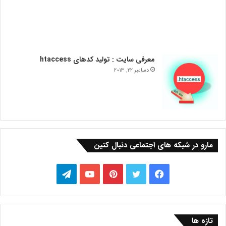
معرفی سایت : تولید کدهای htaccess
دسامبر 22, 2013
مارو در شبکه های اجتماعی دنبال کنین
فیس
توییتر
‫پین‌ترست
یوتیوب
تلگرام
بوک
تازه ها