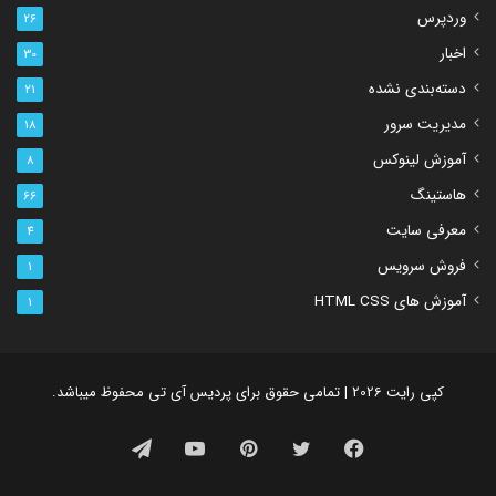
وردپرس
26
اخبار
30
دسته‌بندی نشده
21
مدیریت سرور
18
آموزش لینوکس
8
هاستینگ
66
معرفی سایت
4
فروش سرویس
1
آموزش های HTML CSS
1
کپی رایت 2026 | تمامی حقوق برای پردیس آی تی محفوظ میباشد.
فیس
توییتر
‫پین‌ترست
یوتیوب
تلگرام