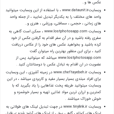
عکس ها و…
وبسایتwww.dataunit.ir ، با استفاده از این وبسایت میتوانید
واحد های مختلف را به یکدیگر تبدیل نمایید ، از جمله واحد
های زمانی ، حجمی ، مسافتی، ورزشی ، هنری و…
وبسایت www.lostphotosapp.com ، ممکن است گاهی به
سفری رفته باشید و در آن سفر اقدام به گرفتن عکس از خود
کرده باشید و بخواهید عکس های خود را از عکاس دریافت
کنید ، برای این منظور بهترین راه میتوان گفت
www.lostphotosapp.com میباشد که میتوانید پس از
عضویت در ان اقدام به تبادل عکس با دوستانتان کنید .
وبسایت www.cheftayebeh.ir در زمینه آشپزی ، این وبسایت
برای افراد مبتدی بسیار بسیار مفید و کاربردی میباشد ، در این
وبسایت میتوانید طریقه پخت غذاهایی را یاد بگیرید که با
کمترین و ارزان ترین مواد غذایی تهیه و بسیار خوشمزه و
خوش خوراک میباشند .
وبسایت www.tinylink.ir در جهت تبدیل لینک های طولانی به
لینک های کوتاه ، گاهی برخی از لینک های آپلود شده ی فایل